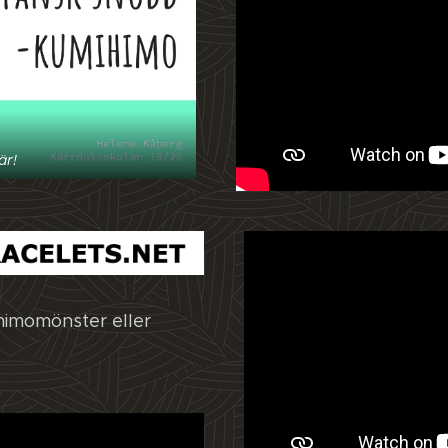
är!
ihimomönster eller